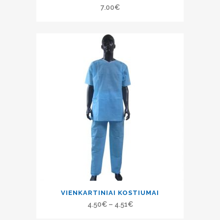
7.00
€
VIENKARTINIAI KOSTIUMAI
4.50
€
–
4.51
€