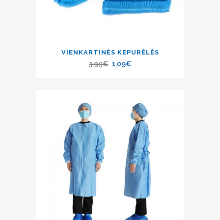
VIENKARTINĖS KEPURĖLĖS
3.99
€
1.09
€