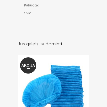
Pakuotė:
1 vnt.
Jus galėtų sudominti...
AKCIJA