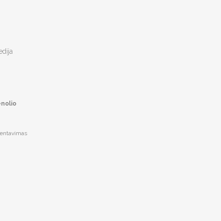
edija
nolio
ementavimas