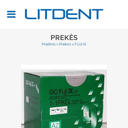
PREKĖS
Pradinis
>
Prekės
>
FUJI IX