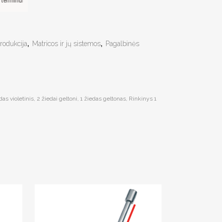
nui, metinė palūkanų norma –
13,9
%, sutarties sudarymo mokestis -
3
%, mėnesio s
rodukcija
,
Matricos ir jų sistemos
,
Pagalbinės
iedas violetinis, 2 žiedai geltoni, 1 žiedas geltonas, Rinkinys 1