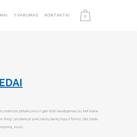
MAI
TVARUMAS
KONTAKTAI
0
EDAI
ės matricos pritaikymui ir gali būti naudojamas su bet kokia
n Ring” prisitaikyti prie įvairių dantų tipų ir formų. Dėl žiedo
tempimą, kuris: