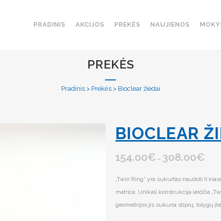
PRADINIS
AKCIJOS
PREKĖS
NAUJIENOS
MOKY
PREKĖS
Pradinis
>
Prekės
>
Bioclear žiedai
BIOCLEAR ŽI
154.00
€
308.00
€
–
„Twin Ring“ yra sukurtas naudoti II klas
matrica. Unikali konstrukcija leidžia „Twi
geometrijos jis sukuria stiprų, tolygų į