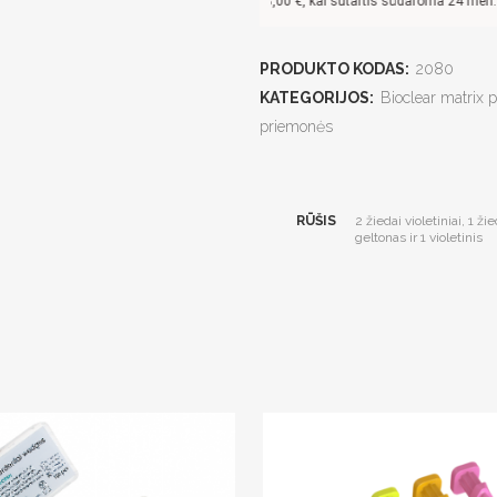
Pavyzdžiui, skolinantis
308,00
€, kai sutartis sudaroma 24 mėn. termi
PRODUKTO KODAS:
2080
KATEGORIJOS:
Bioclear matrix p
priemonės
RŪŠIS
2 žiedai violetiniai, 1 ž
geltonas ir 1 violetinis