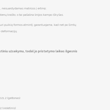
a, nesuardydamas matricos į ertmę;
tenų krašto, o tai pašalina linijos kampo iškyšas.
 turi puikią formos atmintį; garantuojama, kad net po šimtų
 deformacijų.
iniu užsakymu, todėl jo pristatymo laikas ilgesnis
21.2 (geltonas)
(violetinis)