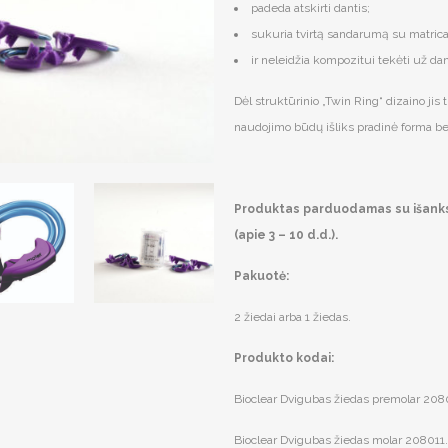
padeda atskirti dantis;
sukuria tvirtą sandarumą su matric
ir neleidžia kompozitui tekėti už dan
Dėl struktūrinio „Twin Ring“ dizaino jis
naudojimo būdų išliks pradinė forma be
Produktas parduodamas su išankst
(apie 3 – 10 d.d.).
Pakuotė:
2 žiedai arba 1 žiedas.
Produkto kodai
:
Bioclear Dvigubas žiedas premolar 2080
Bioclear Dvigubas žiedas molar 208011.2 