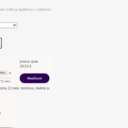
iar 208031 (geltonas ir violetinis)
Įmokos dydis
29,53
€
+
mėn.
Skaičiuoti
72
mėn.
mėn. terminui, metinė palūkanų norma –
13,90
%
, sutarties sudarymo mokestis -
3
o