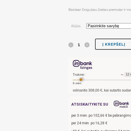
Bioclear Dvigubas žiedas premolar ir mol
Rūšis
Į KREPŠELĮ
−
12
Trukmė:
6
mėn.
Pavyzdžiui, skolinantis
308,00
€, kai sutartis sudaroma
12
ATSISKAITYKITE SU
per
3
mėn. po
102,66
€ be pabrangim
per 24 mėn. po
16,28
€