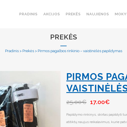
PRADINIS
AKCIJOS
PREKĖS
NAUJIENOS
MOKY
PREKĖS
Pradinis
>
Prekės
>
Pirmos pagalbos rinkinio – vaistinėlės papildymas
PIRMOS PAG
VAISTINĖLĖ
25.00
€
17.00
€
Papildymo rinkinys, skirtas papildyti tur
atitiktų naujus reikalavimus, kurie pa