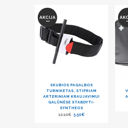
AKCIJA
AKC
SKUBIOS PAGALBOS
TURNIKETAS, STIPRIAM
V
ARTERINIAM KRAUJAVIMUI
GALŪNĖSE STABDYTI-
SYNTHEOS
12.10
€
5.50
€