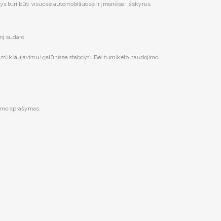
ys turi būti visuose automobiliuose ir įmonėse, išskyrus
nį sudaro:
iam) kraujavimui galūnėse stabdyti. Bei turniketo naudojimo
kimo aprašymas.