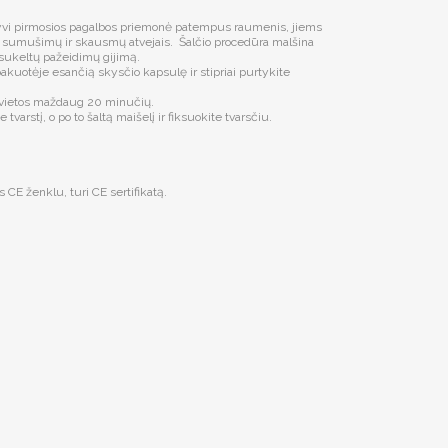
tyvi pirmosios pagalbos priemonė patempus raumenis, jiems
 sumušimų ir skausmų atvejais. Šalčio procedūra malšina
 sukeltų pažeidimų gijimą.
pakuotėje esančią skysčio kapsulę ir stipriai purtykite
s vietos maždaug 20 minučių.
tvarstį, o po to šaltą maišelį ir fiksuokite tvarsčiu.
 CE ženklu, turi CE sertifikatą.