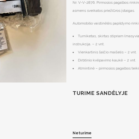
Nr. V-V-2876. Pirmosios pagalbos rinkin
asmens sveikatos priežiūros įstaigas.
Automobilio vaistinėlės papildymo rinki
Turniketas, skirtas stipriam (masyv
instrukcija. – 2 vnt.
Vienkartinis šalčio maišelis – 2 vnt.
Dirbtinio kvėpavimo kaukė – 2 vnt.
Atmintinė – pirmosios pagalbos tei
TURIME SANDĖLYJE
Neturime