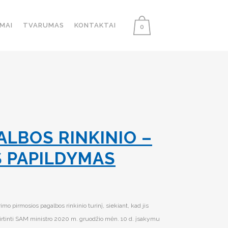
MAI
TVARUMAS
KONTAKTAI
0
ALBOS RINKINIO –
S PAPILDYMAS
imo pirmosios pagalbos rinkinio turinį, siekiant, kad jis
tvirtinti SAM ministro 2020 m. gruodžio mėn. 10 d. įsakymu