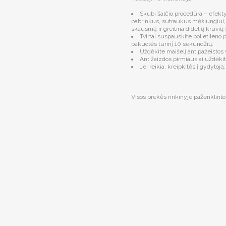
Skubi šalčio procedūra – efek
pabrinkus, sutraukus mėšlungiui,
skausmą ir greitina didelių krūvių
Tvirtai suspauskite polietileno 
pakuotės turinį 10 sekundžių.
Uždėkite maišelį ant pažeisto
Ant žaizdos pirmiausiai uždėkite 
Jei reikia, kreipkitės į gydytoją.
Visos prekės rinkinyje paženklintos