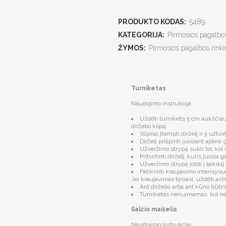
PRODUKTO KODAS:
5489
KATEGORIJA:
Pirmosios pagalbos
ŽYMOS:
Pirmosios pagalbos rink
Turniketas
Naudojimo instrukcija
Uždėti turniketą 5 cm aukščiau
dirželio kilpą.
Stipriai įtempti dirželį ir jį užtvi
Dirželį prilipinti juosiant aplink
Užveržimo strypą sukti tol, kol
Pritvirtinti dirželį, kuris juosia
Užveržimo strypą įdėti į laikiklį 
Patikrinti kraujavimo intensyvum
Jei kraujavimas tęsiasi, uždėti ant
Ant dirželio arba ant kūno būtin
Turniketas nenuimamas, kol ne
Šalčio maišelis
Naudojimo instrukcija