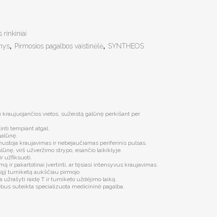
 rinkiniai
inys
,
Pirmosios pagalbos vaistinėlė
,
SYNTHEOS
 kraujuojančios vietos, sužeistą galūnę perkišant per
rtinti tempiant atgal.
 galūnę.
 nustoja kraujavimas ir nebejaučiamas periferinis pulsas.
 galūnę, virš užveržimo strypo, esančio laikiklyje.
ir užfiksuoti.
ą ir pakartotinai įvertinti, ar tęsiasi intensyvus kraujavimas.
rąjį turniketą aukščiau pirmojo.
a užrašyti raidę T ir turniketo uždėjimo laiką.
bus suteikta specializuota medicininė pagalba.