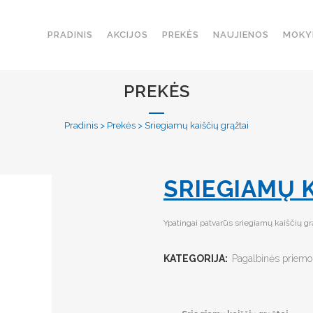
PRADINIS
AKCIJOS
PREKĖS
NAUJIENOS
MOKY
PREKĖS
Pradinis
>
Prekės
>
Sriegiamų kaiščių grąžtai
SRIEGIAMŲ 
Ypatingai patvarūs sriegiamų kaiščių gr
KATEGORIJA:
Pagalbinės priem