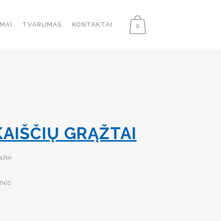
MAI
TVARUMAS
KONTAKTAI
0
KAIŠČIŲ GRĄŽTAI
ąžtai
onės