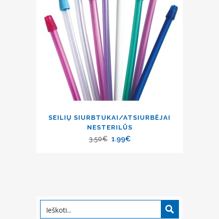
SEILIŲ SIURBTUKAI/ATSIURBĖJAI
NESTERILŪS
3.50
€
1.99
€