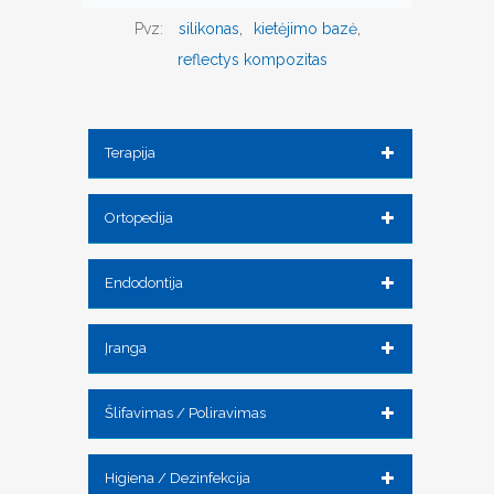
Pvz:
silikonas
kietėjimo bazė
reflectys kompozitas
Terapija
Ortopedija
Endodontija
Įranga
Šlifavimas / Poliravimas
Higiena / Dezinfekcija