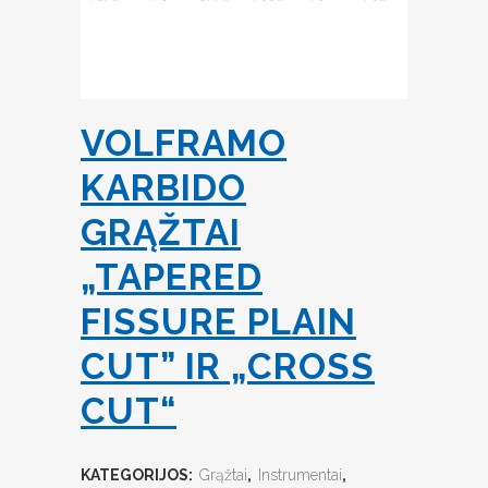
VOLFRAMO
KARBIDO
GRĄŽTAI
„TAPERED
FISSURE PLAIN
CUT” IR „CROSS
CUT“
KATEGORIJOS:
Grąžtai
,
Instrumentai
,