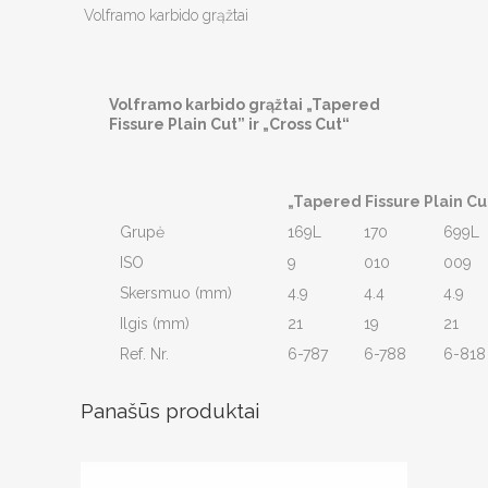
Volframo karbido grąžtai
Volframo karbido grąžtai „Tapered
Fissure Plain Cut” ir „Cross Cut“
„Tapered Fissure Plain Cut
Grupė
169L
170
699L
ISO
9
010
009
Skersmuo (mm)
4.9
4.4
4.9
Ilgis (mm)
21
19
21
Ref. Nr.
6-787
6-788
6-818
Panašūs produktai