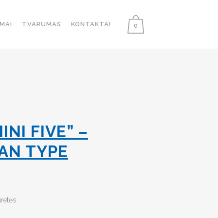
MAI
TVARUMAS
KONTAKTAI
0
INI FIVE” –
AN TYPE
uretės