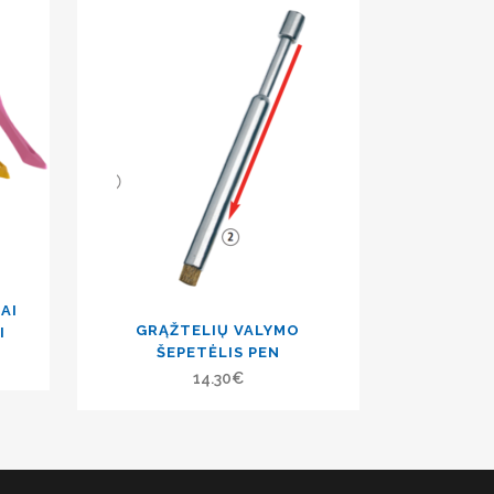
AI
GRĄŽTELIŲ VALYMO
I
ŠEPETĖLIS PEN
14.30
€