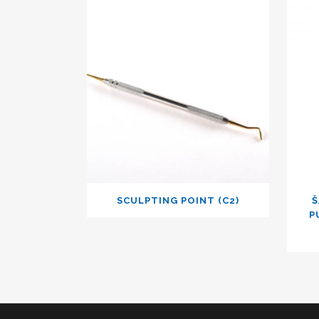
SCULPTING POINT (C2)
Š
P