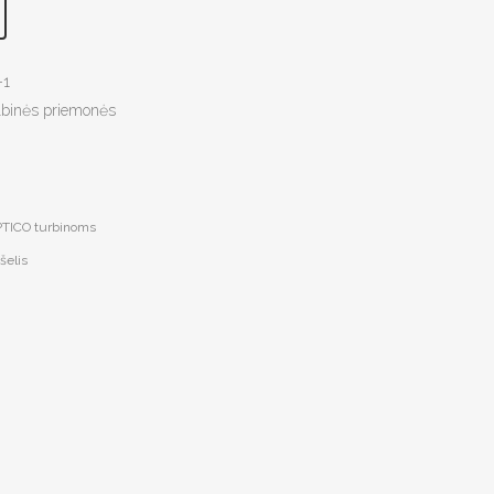
-1
lbinės priemonės
EPTICO turbinoms
šelis