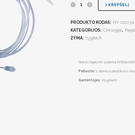
Į KREPŠELĮ
PRODUKTO KODAS:
HY-110034
KATEGORIJOS:
Chirurgijai
,
Paga
ŽYMA:
hygitech
Sterili irigacinė sistema NSK&AS
Pakuotė:
1 sterilus plastikinis mai
Gamintojas:
Hygitech