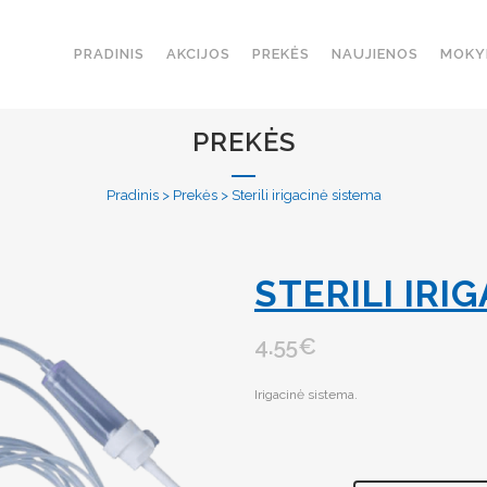
PRADINIS
AKCIJOS
PREKĖS
NAUJIENOS
MOKY
PREKĖS
Pradinis
>
Prekės
>
Sterili irigacinė sistema
STERILI IRI
4.55
€
Irigacinė sistema.