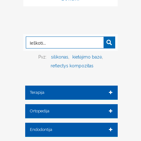
Pvz:
silikonas
kietėjimo bazė
reflectys kompozitas
Terapija
Ortopedija
Endodontija