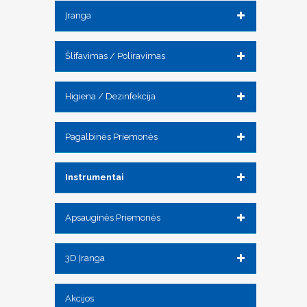
Įranga
Šlifavimas / Poliravimas
Higiena / Dezinfekcija
Pagalbinės Priemonės
Instrumentai
Apsauginės Priemonės
3D Įranga
Akcijos