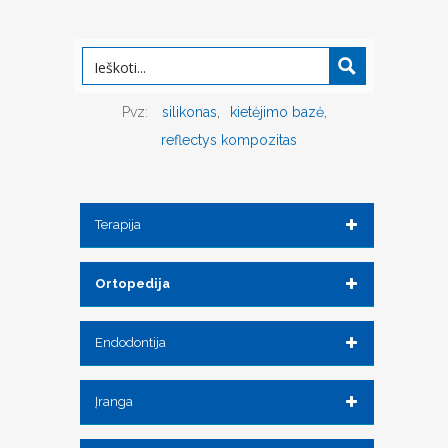
Pvz:
silikonas
kietėjimo bazė
reflectys kompozitas
Terapija
Ortopedija
Endodontija
Įranga