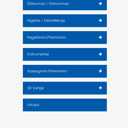
Šlifavimas / Poliravimas
Higiena / Dezinfekcija
Pagalbinės Priemonės
Instrumentai
Apsauginės Priemonės
3D Įranga
Akcijos