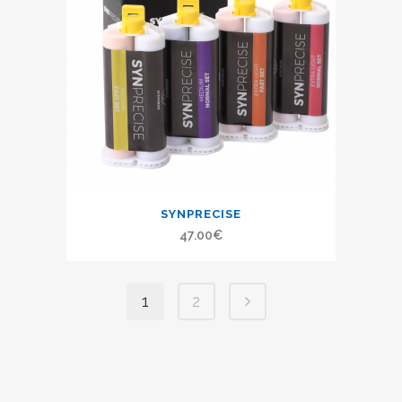
SYNPRECISE
47.00
€
1
2