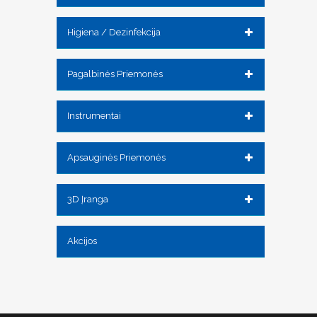
Higiena / Dezinfekcija
Pagalbinės Priemonės
Instrumentai
Apsauginės Priemonės
3D Įranga
Akcijos