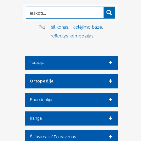
Pvz:
silikonas
kietėjimo bazė
reflectys kompozitas
Terapija
Ortopedija
Endodontija
Įranga
Šlifavimas / Poliravimas