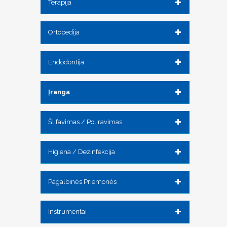
Terapija
Ortopedija
Endodontija
Įranga
Šlifavimas / Poliravimas
Higiena / Dezinfekcija
Pagalbinės Priemonės
Instrumentai