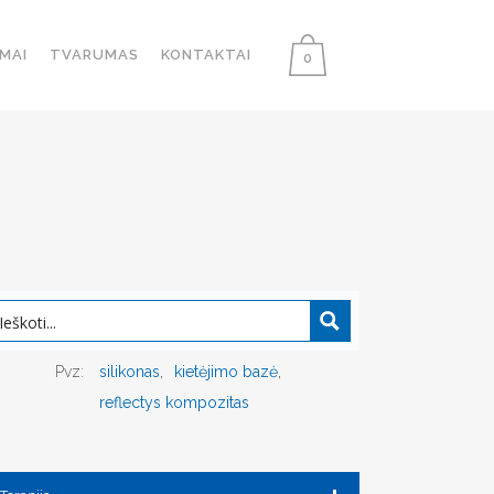
MAI
TVARUMAS
KONTAKTAI
0
Pvz:
silikonas
kietėjimo bazė
reflectys kompozitas