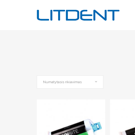
Numatytasis rikiavimas