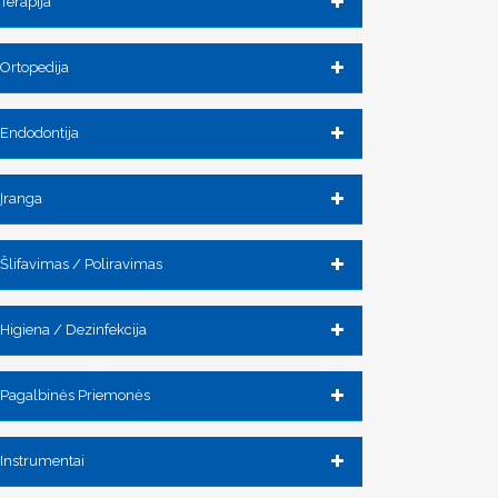
Terapija
Ortopedija
Endodontija
Įranga
Šlifavimas / Poliravimas
Higiena / Dezinfekcija
Pagalbinės Priemonės
Instrumentai