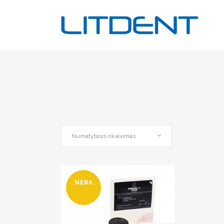
Numatytasis rikiavimas
NĖRA