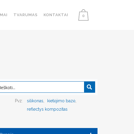
MAI
TVARUMAS
KONTAKTAI
0
Pvz:
silikonas
kietėjimo bazė
reflectys kompozitas