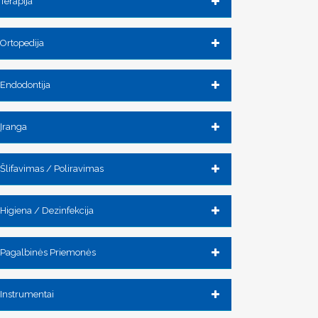
Terapija
Ortopedija
Endodontija
Įranga
Šlifavimas / Poliravimas
Higiena / Dezinfekcija
Pagalbinės Priemonės
Instrumentai